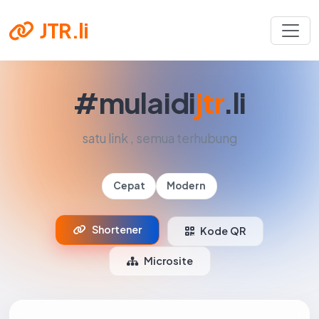
JTR.li
#mulaidi
jtr
.li
satu link , semua terhubung
Cepat
Modern
Shortener
Kode QR
Microsite