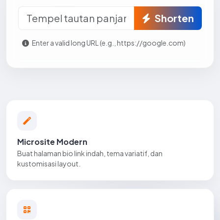
Shorten
Enter a valid long URL (e.g., https://google.com)
Microsite Modern
Buat halaman bio link indah, tema variatif, dan
kustomisasi layout.